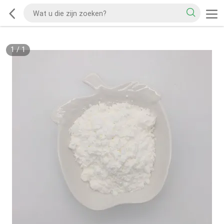
1
/
1