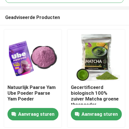
Geadviseerde Producten
Natuurlijk Paarse Yam
Gecertificeerd
Huis
Ube Poeder Paarse
biologisch 100%
Yam Poeder
zuiver Matcha groene
theepoeder
Producten
Aanvraag sturen
Aanvraag sturen
Video's