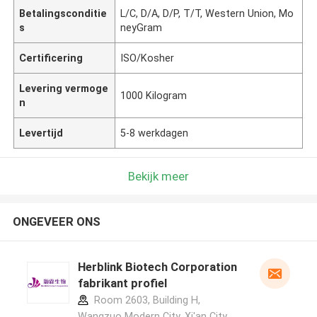
Betalingsconditie
L/C, D/A, D/P, T/T, Western Union, Mo
s
neyGram
Certificering
ISO/Kosher
Levering vermoge
1000 Kilogram
n
Levertijd
5-8 werkdagen
Bekijk meer
ONGEVEER ONS
Herblink Biotech Corporation
fabrikant profiel
Room 2603, Building H,
Wangzuo Modern City, Xi'an City,