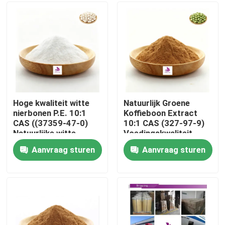
Ongeveer ons
Fabrieksreis
Kwaliteitscontrole
Hoge kwaliteit witte
Natuurlijk Groene
nierbonen P.E. 10:1
Koffieboon Extract
CAS ((37359-47-0)
10:1 CAS (327-97-9)
Contact de V.S.
Natuurlijke witte
Voedingskwaliteit
nierbonen P.E. poeder
Extract Poeder
Aanvraag sturen
Aanvraag sturen
Nieuws
Verzoek om een Citaat
Natuurlijk Installatieuittreksel