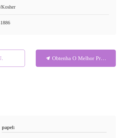
/Kosher
1886
U.
Obtenha O Melhor Preço
papel: