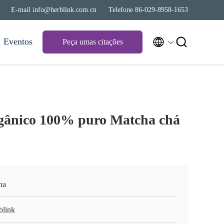
E-mail info@herblink.com.cn
Telefone 86-029-8958-1653


Eventos
Peça umas citações
rgânico 100% puro Matcha chá
na
blink