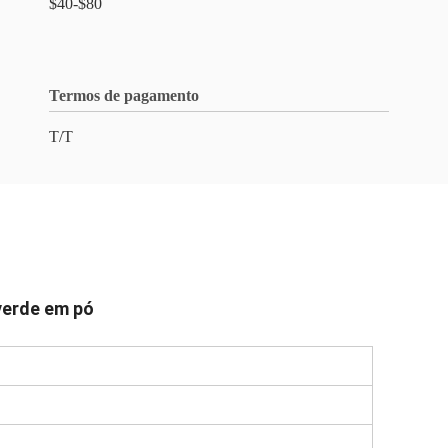
$40-$80
Termos de pagamento
T/T
verde em pó