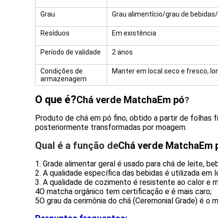
Grau
Grau alimentício/grau de bebidas
Resíduos
Em existência
Período de validade
2 anos
Condições de
Manter em local seco e fresco, lon
armazenagem
O que é?
Chá verde Matcha
Em pó
?
Produto de chá em pó fino, obtido a partir de folhas 
posteriormente transformadas por moagem.
Qual é a função de
Chá verde Matcha
Em 
1. Grade alimentar geral é usado para chá de leite, be
2. A qualidade específica das bebidas é utilizada em 
3. A qualidade de cozimento é resistente ao calor e 
4O matcha orgânico tem certificação e é mais caro;
5O grau da cerimônia do chá (Ceremonial Grade) é o m