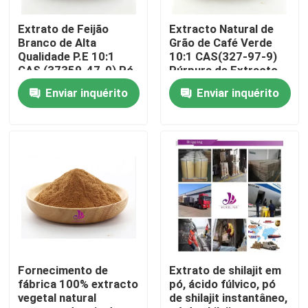
Extrato de Feijão
Extracto Natural de
Sobre nós
Branco de Alta
Grão de Café Verde
Qualidade P.E 10:1
10:1 CAS(327-97-9)
CAS (37359-47-0) Pó
Púrpura de Extracto
Excursão da fábrica
Natural de Extrato de
de Grado Alimentar
Enviar inquérito
Enviar inquérito
Feijão Branco
Controle da qualidade
Contato E.U.
Notícia
Peça umas citações
Fornecimento de
Extrato de shilajit em
fábrica 100% extracto
pó, ácido fúlvico, pó
vegetal natural
de shilajit instantâneo,
Extrato natural da planta