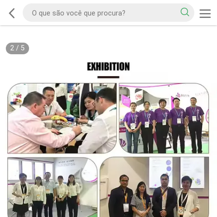
2
/
5