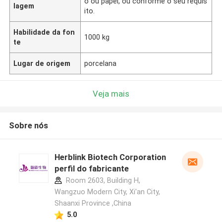
o ou papel, ou conforme o seu requis
lagem
ito.
Habilidade da fon
1000 kg
te
Lugar de origem
porcelana
Veja mais
Sobre nós
Herblink Biotech Corporation
perfil do fabricante
Room 2603, Building H,
Wangzuo Modern City, Xi'an City,
Shaanxi Province ,China
5.0