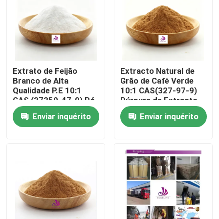
Sobre nós
Excursão da fábrica
Extrato de Feijão
Extracto Natural de
Branco de Alta
Grão de Café Verde
Controle da qualidade
Qualidade P.E 10:1
10:1 CAS(327-97-9)
CAS (37359-47-0) Pó
Púrpura de Extracto
Natural de Extrato de
de Grado Alimentar
Enviar inquérito
Enviar inquérito
Feijão Branco
Contato E.U.
Notícia
Peça umas citações
Extrato natural da planta