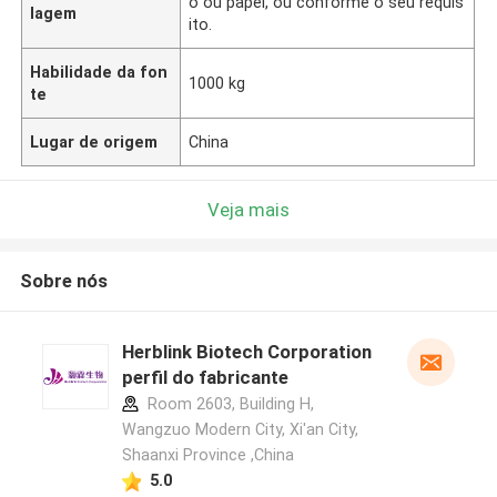
o ou papel, ou conforme o seu requis
lagem
ito.
Habilidade da fon
1000 kg
te
Lugar de origem
China
Veja mais
Sobre nós
Herblink Biotech Corporation
perfil do fabricante
Room 2603, Building H,
Wangzuo Modern City, Xi'an City,
Shaanxi Province ,China
5.0