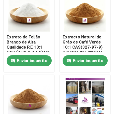
Sobre nós
Excursão da fábrica
Extrato de Feijão
Extracto Natural de
Branco de Alta
Grão de Café Verde
Controle da qualidade
Qualidade P.E 10:1
10:1 CAS(327-97-9)
CAS (37359-47-0) Pó
Púrpura de Extracto
Natural de Extrato de
de Grado Alimentar
Enviar inquérito
Enviar inquérito
Feijão Branco
Contato E.U.
Notícia
Peça umas citações
Extrato natural da planta