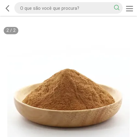
2
/
2