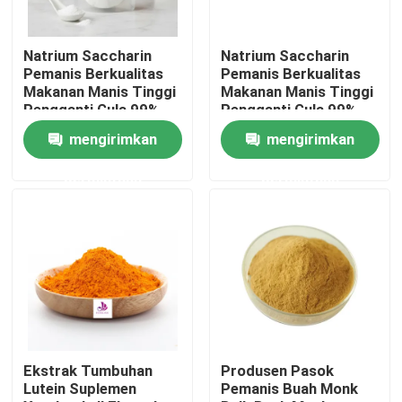
Tentang kami
Natrium Saccharin
Natrium Saccharin
Pemanis Berkualitas
Pemanis Berkualitas
Makanan Manis Tinggi
Makanan Manis Tinggi
Tur Pabrik
Pengganti Gula 99%
Pengganti Gula 99%
mengirimkan
mengirimkan
Kontrol kualitas
permintaan
permintaan
Hubungi kami
Berita
Permintaan Penawaran
Ekstrak Tumbuhan
Produsen Pasok
Lutein Suplemen
Pemanis Buah Monk
Ekstrak tumbuhan alami