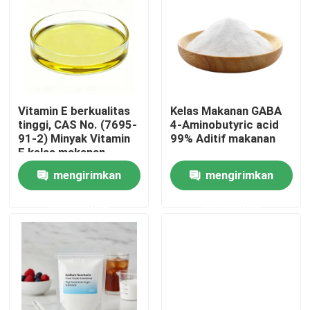
Vitamin E berkualitas
Kelas Makanan GABA
tinggi, CAS No. (7695-
4-Aminobutyric acid
91-2) Minyak Vitamin
99% Aditif makanan
E kelas makanan
mengirimkan
mengirimkan
permintaan
permintaan
Rumah
Produk
Video