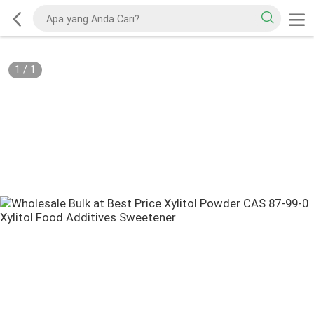
1
/
1