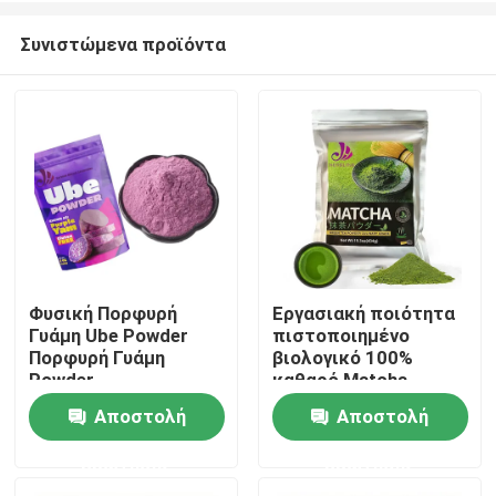
Συνιστώμενα προϊόντα
Φυσική Πορφυρή
Εργασιακή ποιότητα
Γυάμη Ube Powder
πιστοποιημένο
Σπίτι
Πορφυρή Γυάμη
βιολογικό 100%
Powder
καθαρό Matcha
πράσινη τσάι σε
Αποστολή
Αποστολή
Προϊόντα
σκόνη
ερώτησης
ερώτησης
Βίντεο