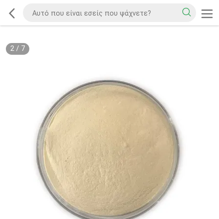
2
/
7