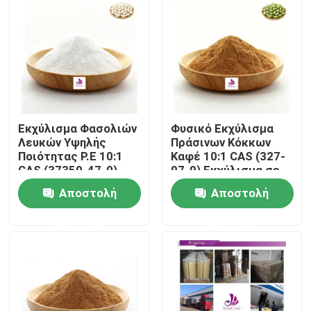
Περίπου εμείς
Γύρος εργοστασίων
Ποιοτικός έλεγχος
Εκχύλισμα Φασολιών
Φυσικό Εκχύλισμα
Λευκών Υψηλής
Πράσινων Κόκκων
Ποιότητας P.E 10:1
Καφέ 10:1 CAS (327-
CAS (37359-47-0)
97-9) Εκχύλισμα σε
Επαφή ΗΠΑ
Φυσική Σκόνη
Σκόνη Τροφίμων
Αποστολή
Αποστολή
Εκχυλίσματος
Λευκών Φασολιών
Ειδήσεις
ερώτησης
ερώτησης
Ζητήστε ένα απόσπασμα
Φυσικό εκχύλισμα φυτού