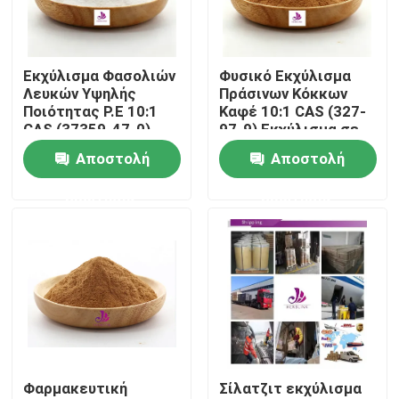
Περίπου εμείς
Εκχύλισμα Φασολιών
Φυσικό Εκχύλισμα
Λευκών Υψηλής
Πράσινων Κόκκων
Γύρος εργοστασίων
Ποιότητας P.E 10:1
Καφέ 10:1 CAS (327-
CAS (37359-47-0)
97-9) Εκχύλισμα σε
Φυσική Σκόνη
Σκόνη Τροφίμων
Αποστολή
Αποστολή
Ποιοτικός έλεγχος
Εκχυλίσματος
Λευκών Φασολιών
ερώτησης
ερώτησης
Επαφή ΗΠΑ
Ειδήσεις
Ζητήστε ένα απόσπασμα
Φαρμακευτική
Σίλατζιτ εκχύλισμα
Φυσικό εκχύλισμα φυτού