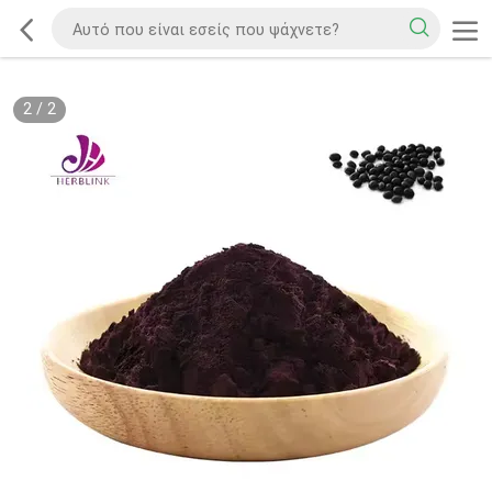
2
/
2