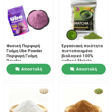
Φυσική Πορφυρή
Εργασιακή ποιότητα
Γυάμη Ube Powder
πιστοποιημένο
Πορφυρή Γυάμη
βιολογικό 100%
Powder
καθαρό Matcha
πράσινη τσάι σε
Αποστολή
Αποστολή
σκόνη
Σπίτι
ερώτησης
ερώτησης
Προϊόντα
Βίντεο