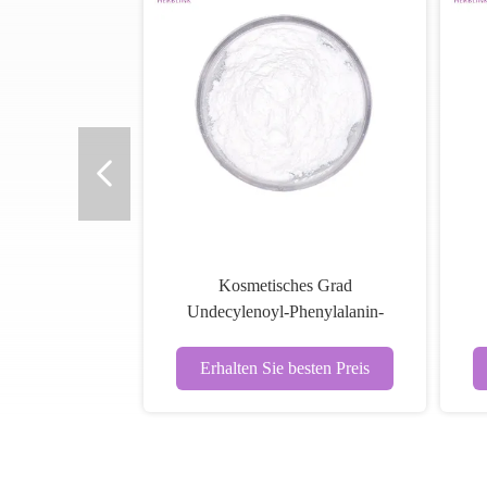
Kosmetisches Grad
Undecylenoyl-Phenylalanin-
Pulver CAS 175357-18-3
Erhalten Sie besten Preis