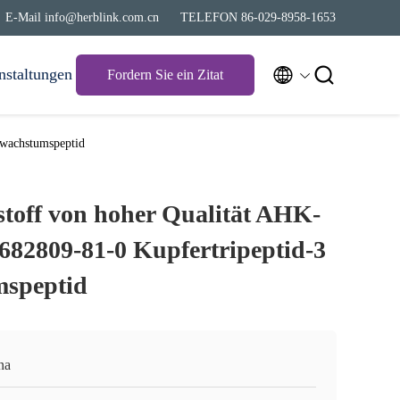
E-Mail info@herblink.com.cn
TELEFON 86-029-8958-1653


nstaltungen
Fordern Sie ein Zitat
rwachstumspeptid
toff von hoher Qualität AHK-
82809-81-0 Kupfertripeptid-3
speptid
na