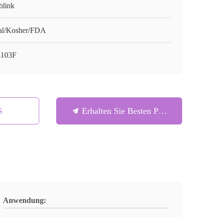
blink
al/Kosher/FDA
103F
S
Erhalten Sie Besten Preis
Anwendung: