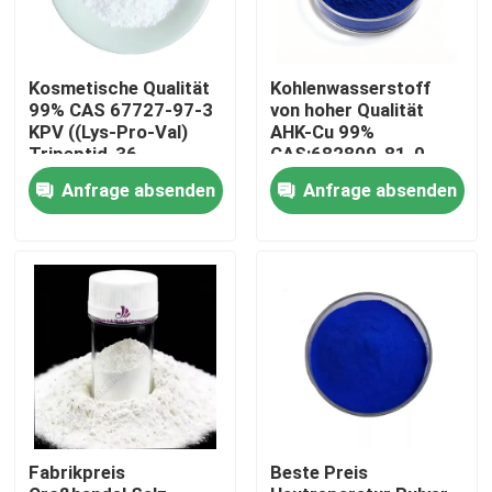
Kosmetische Qualität
Kohlenwasserstoff
99% CAS 67727-97-3
von hoher Qualität
KPV ((Lys-Pro-Val)
AHK-Cu 99%
Tripeptid-36
CAS:682809-81-0
Kupfertripeptid-3
Anfrage absenden
Anfrage absenden
Haarwachstumspeptid
Haus
Produkte
Fabrikpreis
Beste Preis
Videos