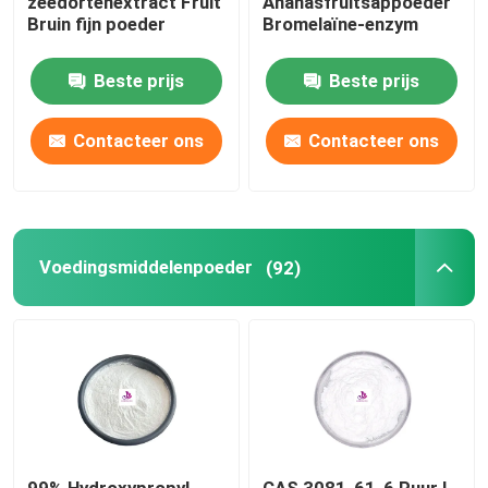
zeedortenextract Fruit
Ananasfruitsappoeder
Bruin fijn poeder
Bromelaïne-enzym
Beste prijs
Beste prijs
Contacteer ons
Contacteer ons
Voedingsmiddelenpoeder
(92)
99% Hydroxypropyl
CAS 3081-61-6 Puur L-