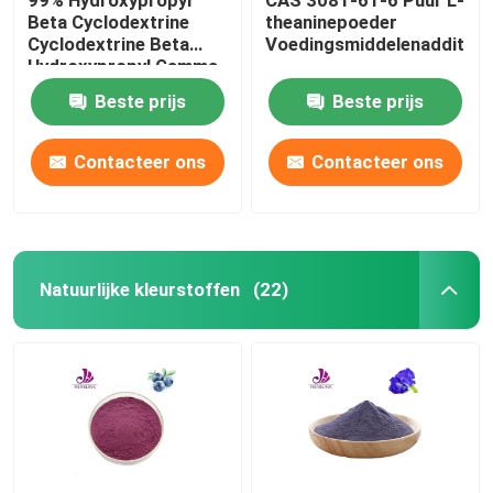
Beta Cyclodextrine
theaninepoeder
Cyclodextrine Beta
Voedingsmiddelenadditiev
Hydroxypropyl Gamma
Cyclodextrine
Beste prijs
Beste prijs
Contacteer ons
Contacteer ons
Natuurlijke kleurstoffen
(22)