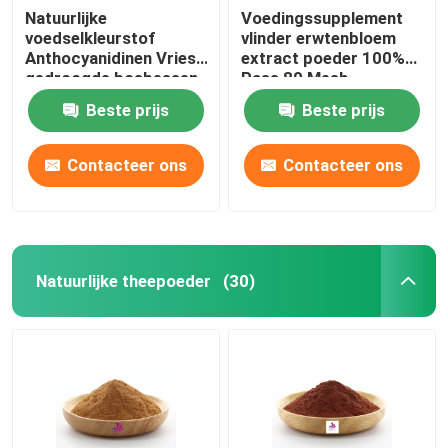
Natuurlijke
Voedingssupplement
voedselkleurstof
vlinder erwtenbloem
Anthocyanidinen Vries
extract poeder 100%
gedroogde bosbessen
Pass 80 Mesh
Fruitpoeder
Beste prijs
Beste prijs
Contacteer ons
Contacteer ons
Natuurlijke theepoeder
(30)