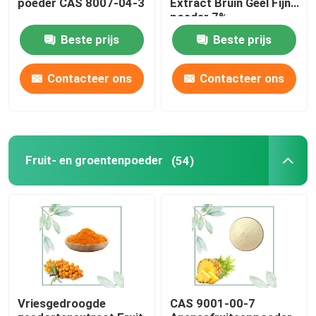
poeder CAS 8007-04-3
Extract Bruin Geel Fijn
poeder 7%
Eiwitten en peptiden
Beste prijs
Beste prijs
Probiotica poeder
Contacteer ons
Contacteer ons
OEM-aanvulling
Fruit- en groentenpoeder
(54)
Vriesgedroogde
CAS 9001-00-7