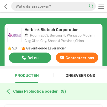
Herblink Biotech Corporation
Room 2603, Building H, Wangzuo Modern
City, Xi'an City, Shaanxi Province,China
5.0
Geverifieerde Leverancier
Bel nu
Contacteer ons
PRODUCTEN
ONGEVEER ONS
China Probiotica poeder
(8)