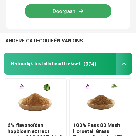
Fruit- en groentenpoeder
Voedingsmiddelenpoeder
ANDERE CATEGORIEËN VAN ONS
Natuurlijke kleurstoffen
Natuurlijk Installatieuittreksel
(374)
Natuurlijke theepoeder
Poeder voor gezondheidszorg
Aminozuurvitamine
6% flavonoïden
100% Pass 80 Mesh
hopbloem extract
Horsetail Grass
Kosmetische Grondstoffen