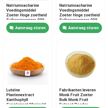
Natriumsacharine
Natriumsacharine
Voedingsmiddel
Voedingsmiddel
Ongeveer ons
Zoeter Hoge zoetheid
Zoeter Hoge zoetheid
Suikervervanger 99%
Suikervervanger 99%
Aanvraag sturen
Aanvraag sturen
Fabrieksreis
Kwaliteitscontrole
Contact de V.S.
Nieuws
Luteïne
Fabrikanten leveren
Verzoek om een Citaat
Plantenextract
Monk Fruit Zoeter
Xanthophyll
Bulk Monk Fruit
Supplement Marigold
Extract Poeder
Natuurlijk Installatieuittreksel