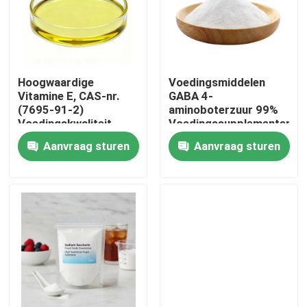
Hoogwaardige
Voedingsmiddelen
Vitamine E, CAS-nr.
GABA 4-
(7695-91-2)
aminoboterzuur 99%
Voedingskwaliteit
Voedingssupplementen
Vitamine E Olie
Aanvraag sturen
Aanvraag sturen
Huis
Producten
Video's