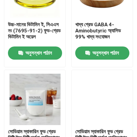
উচ্চ-মানের ভিটামিন ই, সিএএস
খাদ্য গ্রেড GABA 4-
নং (7695-91-2) ফুড-গ্রেড
Aminobutyric অ্যাসিড
ভিটামিন ই অয়েল
99% খাদ্য সংযোজন
অনুসন্ধান পাঠান
অনুসন্ধান পাঠান
বাড়ি
পণ্য
সোডিয়াম স্যাকারিন ফুড গ্রেড
সোডিয়াম স্যাকারিন ফুড গ্রেড
ভিডিও