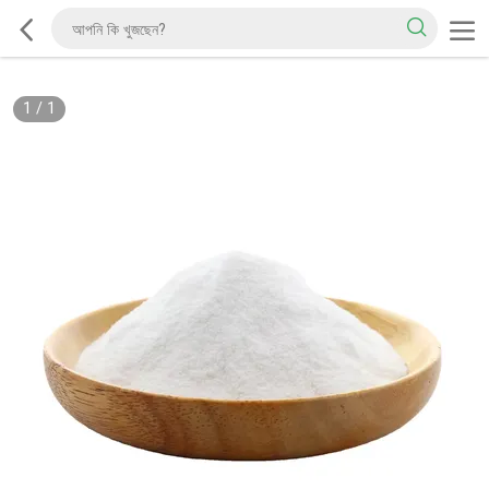
1
/
1