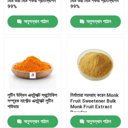
মিষ্টি উচ্চ মিষ্টি শর্করা প্রতিস্থাপন
মিষ্টি উচ্চ মিষ্টি শর্করা প্রতিস্থাপন
99%
99%
আমাদের সম্পর্কে
অনুসন্ধান পাঠান
অনুসন্ধান পাঠান
কারখানা ভ্রমণ
মান নিয়ন্ত্রণ
যোগাযোগ করুন
খবর
লুটিন উদ্ভিদ এক্সট্র্যাক্ট স্যান্টোফিল
নির্মাতারা সরবরাহ করেন Monk
সম্পূরক মার্গোল্ড এক্সট্র্যাক্ট লুটিন
Fruit Sweetener Bulk
পাউডার
Monk Fruit Extract
উদ্ধৃতির জন্য আবেদন
Powder
অনুসন্ধান পাঠান
অনুসন্ধান পাঠান
প্রাকৃতিক উদ্ভিদ নির্যাস